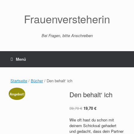
Zum
Inhalt
springen
Frauenversteherin
Bei Fragen, bitte Anschreiben
Menü
Startseite
/
Bücher
/ Den behalt‘ ich
Den behalt‘ ich
Angebot!
Ursprünglicher
Aktueller
39,70
€
19,70
€
Preis
Preis
war:
ist:
Wie oft hast du schon mit
39,70 €
19,70 €.
deinem Schicksal gehadert
und gedacht, dass dein Partner